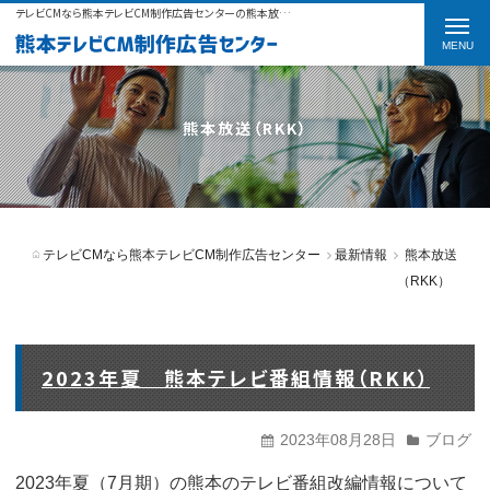
テレビCMなら熊本テレビCM制作広告センターの熊本放送（RKK）をご紹介
t
o
g
g
熊本放送（RKK）
l
e
n
テレビCMなら熊本テレビCM制作広告センター
最新情報
熊本放送
a
（RKK）
v
i
g
2023年夏 熊本テレビ番組情報（RKK）
a
t
2023年08月28日
ブログ
i
2023年夏（7月期）の熊本のテレビ番組改編情報について