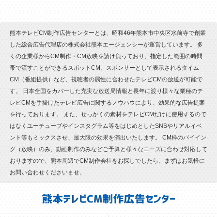
熊本テレビCM制作広告センターとは、昭和46年熊本市中央区水前寺で創業
した総合広告代理店の株式会社熊本エージェンシーが運営しています。
多
くの企業様からCM制作・CM放映を請け負っており、指定した範囲の時間
帯で流すことができるスポットCM、スポンサーとして表示されるタイム
CM（番組提供）など、視聴者の属性に合わせたテレビCMの放送が可能で
す。
日本全国をカバーした充実な放送局情報と長年に渡り様々な業種のテ
レビCMを手掛けたテレビ広告に関するノウハウにより、効果的な広告提案
を行っております。
また、せっかくの素材をテレビCMだけに使用するので
はなくユーチューブやインスタグラム等をはじめとしたSNSやリアルイベ
ント等もミックスさせ、最大限の効果を演出いたします。
CM枠のバイイン
グ（放映）のみ、動画制作のみなどご予算と様々なニーズに合わせ対応して
おりますので、熊本周辺でCM制作会社をお探しでしたら、まずはお気軽に
お問い合わせくださいませ。