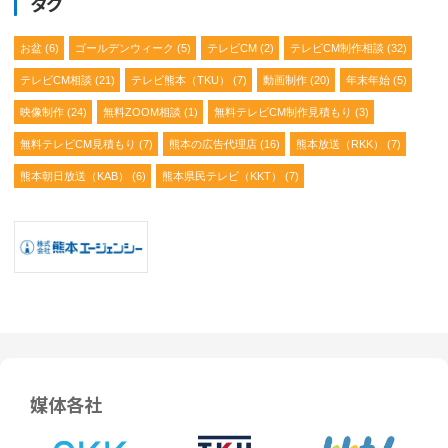
タグ
お盆
(6)
ゴールデンウィーク
(5)
テレビCM
(2)
テレビCM制作相談
(32)
テレビCM相談
(21)
テレビ熊本（TKU）
(7)
動画制作
(20)
年末年始
(5)
映像制作
(24)
無料ZOOM相談
(1)
無料テレビCM制作見積もり
(3)
無料テレビCM見積もり
(7)
熊本の広告代理店
(16)
熊本放送（RKK）
(7)
熊本朝日放送（KAB）
(6)
熊本県民テレビ（KKT）
(7)
媒体各社