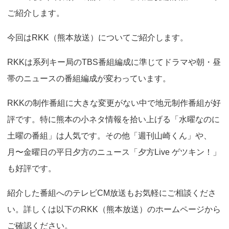
o
ご紹介します。
n
今回はRKK（熊本放送）についてご紹介します。
RKKは系列キー局のTBS番組編成に準じてドラマや朝・昼
帯のニュースの番組編成が変わっています。
RKKの制作番組に大きな変更がない中で地元制作番組が好
評です。特に熊本の小ネタ情報を拾い上げる「水曜なのに
土曜の番組」は人気です。その他「週刊山崎くん」や、
月〜金曜日の平日夕方のニュース「夕方Live ゲツキン！」
も好評です。
紹介した番組へのテレビCM放送もお気軽にご相談くださ
い。詳しくは以下のRKK（熊本放送）のホームページから
ご確認ください。